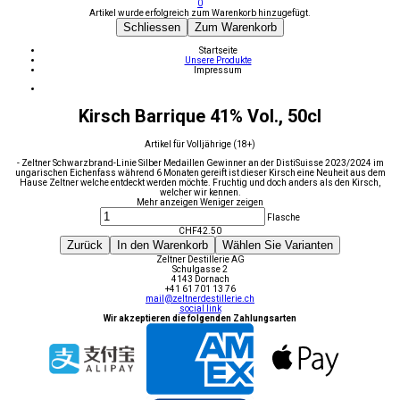
0
Artikel wurde erfolgreich zum Warenkorb hinzugefügt.
Schliessen
Zum Warenkorb
Startseite
Unsere Produkte
Impressum
Kirsch Barrique 41% Vol., 50cl
Artikel für Volljährige (18+)
- Zeltner Schwarzbrand-Linie Silber Medaillen Gewinner an der DistiSuisse 2023/2024 im
ungarischen Eichenfass während 6 Monaten gereift ist dieser Kirsch eine Neuheit aus dem
Hause Zeltner welche entdeckt werden möchte. Fruchtig und doch anders als den Kirsch,
welcher wir kennen.
Mehr anzeigen
Weniger zeigen
Flasche
CHF
42.50
Zurück
In den Warenkorb
Wählen Sie Varianten
Zeltner Destillerie AG
Schulgasse 2
4143 Dornach
+41 61 701 13 76
mail@zeltnerdestillerie.ch
social link
Wir akzeptieren die folgenden Zahlungsarten