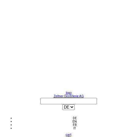
logo
Zeltner Destillerie AG
DE
EN
FR
IT
cart