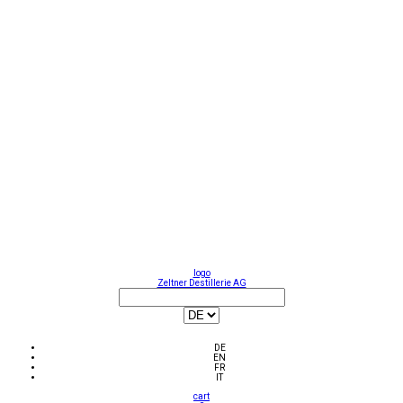
logo
Zeltner Destillerie AG
DE
EN
FR
IT
cart