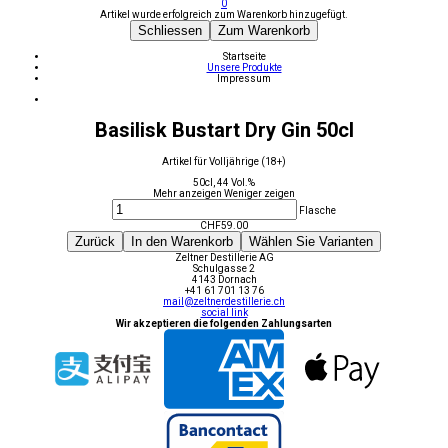
0
Artikel wurde erfolgreich zum Warenkorb hinzugefügt.
Schliessen
Zum Warenkorb
Startseite
Unsere Produkte
Impressum
Basilisk Bustart Dry Gin 50cl
Artikel für Volljährige (18+)
50cl, 44 Vol.%
Mehr anzeigen
Weniger zeigen
Flasche
CHF
59.00
Zurück
In den Warenkorb
Wählen Sie Varianten
Zeltner Destillerie AG
Schulgasse 2
4143 Dornach
+41 61 701 13 76
mail@zeltnerdestillerie.ch
social link
Wir akzeptieren die folgenden Zahlungsarten