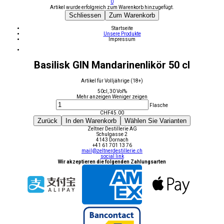
0
Artikel wurde erfolgreich zum Warenkorb hinzugefügt.
Schliessen
Zum Warenkorb
Startseite
Unsere Produkte
Impressum
Basilisk GIN Mandarinenlikör 50 cl
Artikel für Volljährige (18+)
50cl, 30 Vol%
Mehr anzeigen
Weniger zeigen
Flasche
CHF
45.00
Zurück
In den Warenkorb
Wählen Sie Varianten
Zeltner Destillerie AG
Schulgasse 2
4143 Dornach
+41 61 701 13 76
mail@zeltnerdestillerie.ch
social link
Wir akzeptieren die folgenden Zahlungsarten