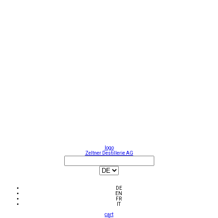
logo
Zeltner Destillerie AG
DE
EN
FR
IT
cart