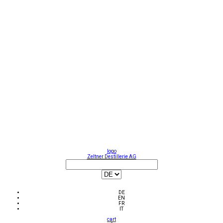
logo
Zeltner Destillerie AG
DE
EN
FR
IT
cart