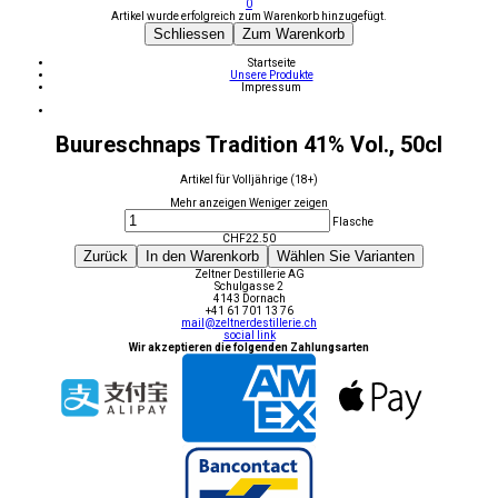
0
Artikel wurde erfolgreich zum Warenkorb hinzugefügt.
Schliessen
Zum Warenkorb
Startseite
Unsere Produkte
Impressum
Buureschnaps Tradition 41% Vol., 50cl
Artikel für Volljährige (18+)
Mehr anzeigen
Weniger zeigen
Flasche
CHF
22.50
Zurück
In den Warenkorb
Wählen Sie Varianten
Zeltner Destillerie AG
Schulgasse 2
4143 Dornach
+41 61 701 13 76
mail@zeltnerdestillerie.ch
social link
Wir akzeptieren die folgenden Zahlungsarten