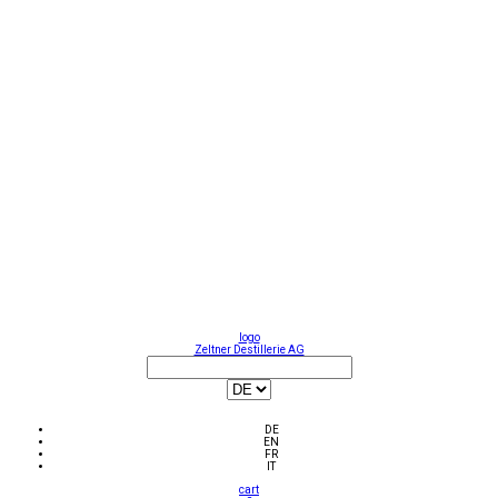
logo
Zeltner Destillerie AG
DE
EN
FR
IT
cart