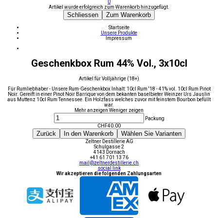
0
Artikel wurde erfolgreich zum Warenkorb hinzugefügt.
Schliessen
Zum Warenkorb
Startseite
Unsere Produkte
Impressum
Geschenkbox Rum 44% Vol., 3x10cl
Artikel für Volljährige (18+)
Für Rumliebhaber - Unsere Rum-Geschenkbox Inhalt: 10cl Rum '18 - 41% vol. 10cl Rum Pinot
Noir. Gereift in einer Pinot Noir Barrique von dem bekanten baselbieter Weinzer Urs Jauslin
aus Muttenz 10cl Rum Tennessee. Ein Holzfass welches zuvor mit feinstem Bourbon befüllt
war.
Mehr anzeigen
Weniger zeigen
Packung
CHF
40.00
Zurück
In den Warenkorb
Wählen Sie Varianten
Zeltner Destillerie AG
Schulgasse 2
4143 Dornach
+41 61 701 13 76
mail@zeltnerdestillerie.ch
social link
Wir akzeptieren die folgenden Zahlungsarten